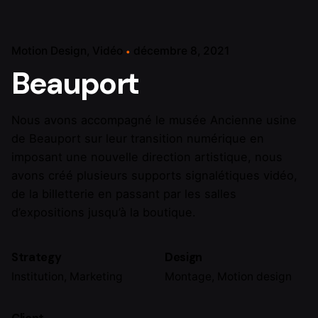
Motion Design
Vidéo
décembre 8, 2021
Beauport
Nous avons accompagné le musée Ancienne usine
de Beauport sur leur transition numérique en
imposant une nouvelle direction artistique, nous
avons créé plusieurs supports signalétiques vidéo,
de la billetterie en passant par les salles
d’expositions jusqu’à la boutique.
Strategy
Design
Institution, Marketing
Montage, Motion design