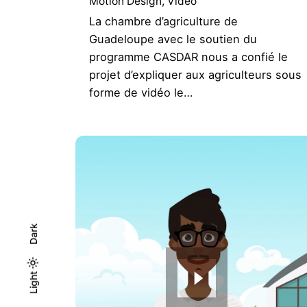
Motion Design
Vidéo
La chambre d’agriculture de
Guadeloupe avec le soutien du
programme CASDAR nous a confié le
projet d’expliquer aux agriculteurs sous
forme de vidéo le…
Dark
Light
Light
Dark