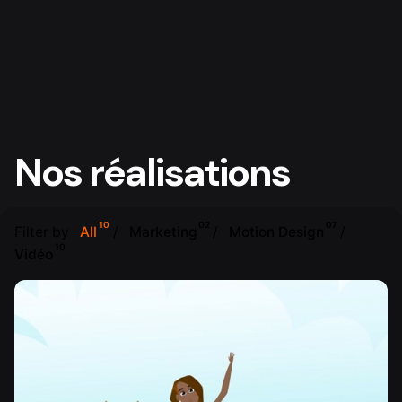
Nos réalisations
10
02
07
Filter by
All
Marketing
Motion Design
10
Vidéo