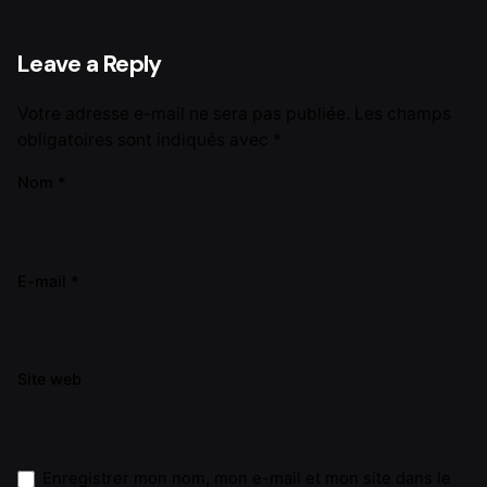
Leave a Reply
Votre adresse e-mail ne sera pas publiée.
Les champs
obligatoires sont indiqués avec
*
Nom
*
E-mail
*
Site web
Enregistrer mon nom, mon e-mail et mon site dans le