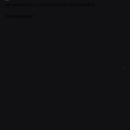
navigateur pour mon prochain commentaire.
Commentaire
*
A
l
t
e
r
n